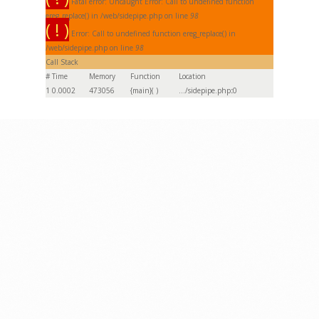
Fatal error: Uncaught Error: Call to undefined function
ereg_replace() in /web/sidepipe.php on line
98
( ! )
Error: Call to undefined function ereg_replace() in
/web/sidepipe.php on line
98
Call Stack
#
Time
Memory
Function
Location
1
0.0002
473056
{main}( )
.../sidepipe.php
:
0