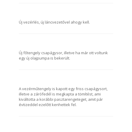
Új vezérlés, új láncvezetővel ahogy kell.
Új főtengely csapágysor, illetve ha már ott voltunk
egy új olajpumpa is bekerült.
A vezérműtengely is kapott egy friss csapágysort,
illetve a zárófedél is megkapta a tömítést, ami
kiváltotta a korábbi pasztarengeteget, amit pár
évtizeddel ezelőtt kenhettek fel.