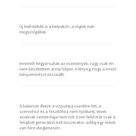
Új hidrotőkék is a helyükön, a régiek már
megszolgáltak.
Innentől felgyorsultak az események, vagy csak én
nem készítettem annyi képet. A lényeg, hogy a motor
túlnyomórészt összeállt.
A balancer illetve a vízpumpa cserélve lett, a
szervohoz és a feszítőhöz nem nyúltunk, mivel
azoknak semmi baja nem volt. Ezen felül már csak a
felújított generátort kell összerakni, addig egy másik
van fent ideiglenesen.