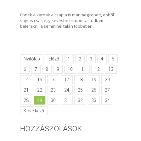
Ennek a karnak a csapja is már megkopott, ebből
sajnos csak egy kevésbé elkopottat tudtam
belerakni, a semminél talán többet ér.
Nyitólap
Előző
1
2
3
4
5
6
7
8
9
10
11
12
13
14
15
16
17
18
19
20
21
22
23
24
25
26
27
28
29
30
31
32
33
34
Következő
HOZZÁSZÓLÁSOK