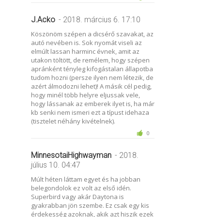
J.Acko
- 2018. március 6. 17:10
Köszönöm szépen a dicsérő szavakat, az
autó nevében is. Sok nyomát viseli az
elmúlt lassan harminc évnek, amit az
utakon töltött, de remélem, hogy szépen
apránként tényleg kifogástalan állapotba
tudom hozni (persze ilyen nem létezik, de
azért álmodozni lehet)! A másik cél pedig,
hogy minél több helyre eljussak vele,
hogy lássanak az emberek ilyet is, ha már
kb senki nem ismeri ezt a típust idehaza
(tisztelet néhány kivételnek).
0
MinnesotaiHighwayman
- 2018.
július 10. 04:47
Múlt héten láttam egyet és ha jobban
belegondolok ez volt az első idén.
Superbird vagy akár Daytona is
gyakrabban jön szembe. Ez csak egy kis
érdekesség azoknak, akik azt hiszik ezek