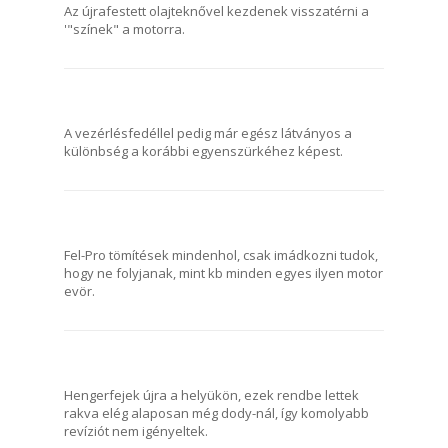
Az újrafestett olajteknővel kezdenek visszatérni a
'"színek" a motorra.
A vezérlésfedéllel pedig már egész látványos a
különbség a korábbi egyenszürkéhez képest.
Fel-Pro tömítések mindenhol, csak imádkozni tudok,
hogy ne folyjanak, mint kb minden egyes ilyen motor
evör.
Hengerfejek újra a helyükön, ezek rendbe lettek
rakva elég alaposan még dody-nál, így komolyabb
revíziót nem igényeltek.