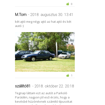
0
M.Tom
- 2018. augusztus 30. 13:41
két ajtó meg négy ajtó az hat ajtó és két
autó :)
1
szállító81
- 2018. október 22. 20:18
Tegnap láttam ezt az autót a Parkoló
Parádén, nagyon jól eső érzés, hogy a
kevésbé húzónévnek számító típusokat