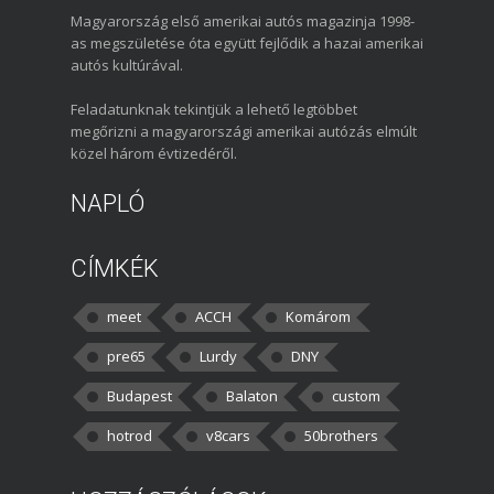
Magyarország első amerikai autós magazinja 1998-
as megszületése óta együtt fejlődik a hazai amerikai
autós kultúrával.
Feladatunknak tekintjük a lehető legtöbbet
megőrizni a magyarországi amerikai autózás elmúlt
közel három évtizedéről.
NAPLÓ
CÍMKÉK
meet
ACCH
Komárom
pre65
Lurdy
DNY
Budapest
Balaton
custom
hotrod
v8cars
50brothers