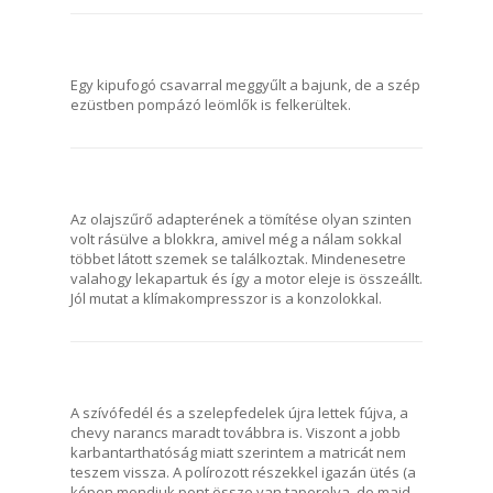
Egy kipufogó csavarral meggyűlt a bajunk, de a szép
ezüstben pompázó leömlők is felkerültek.
Az olajszűrő adapterének a tömítése olyan szinten
volt rásülve a blokkra, amivel még a nálam sokkal
többet látott szemek se találkoztak. Mindenesetre
valahogy lekapartuk és így a motor eleje is összeállt.
Jól mutat a klímakompresszor is a konzolokkal.
A szívófedél és a szelepfedelek újra lettek fújva, a
chevy narancs maradt továbbra is. Viszont a jobb
karbantarthatóság miatt szerintem a matricát nem
teszem vissza. A polírozott részekkel igazán ütés (a
képen mondjuk pont össze van taperolva, de majd