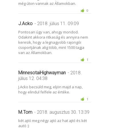
még úton vannak az Államokban.
0
J.Acko
- 2018. július 11. 09:09
Pontosan úgy van, ahogy mondod.
Odakint akkora ritkaság és annyira nem
keresik, hogy a legnagyobb rajongói
csoportjának alig több, mint 1500 tagja
van az Államokban.
1
MinnesotaiHighwayman
- 2018.
július 12. 04:38
J.Acko becsüld meg, eljön majd a nap,
hogy elindul felfele az értéke.
1
M.Tom
- 2018. augusztus 30. 13:39
két ajtó meg négy ajtó az hat ajtó és két
autó :)