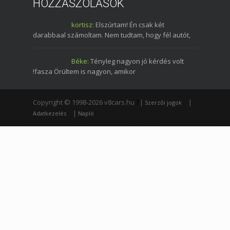
HOZZÁSZÓLÁSOK
kortisz:
Elszúrtam! Én csak két
darabbaal számoltam. Nem tudtam, hogy fél autót,
Béke:
Tényleg nagyon jó kérdés volt
!fasza Örültem is nagyon, amikor
Copyright © 1998-2026 v8cars.hu
T
|
|
Szerzői jogok
|
Adatkezelés
Napló