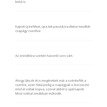
belül is.
Kapott új keféket, újra lett pasztázva illetve mindkét
csapágy cserélve.
Az önindítóra szintén hasonló sors várt.
Ahogy látszik itt is megérettek már a szénkefék a
cserére, ezen felül pedig a csapágyak is borzasztó
mód el voltak kopva, szóval abból is újat kapott.
Most sokkal simábban működik.