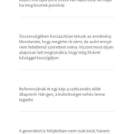
ha meg lesznek pucolva).
Összességében borzasztóan tetszik az eredmény.
Mondanám, hogy megérte rá várni, de azért ennyit
nem feltétlenül szerettem volna. Viszont most olyan
alaposan lett megcsinálva, hogy még 30 évet
bőséggel kiszolgáljon.
Referenciának itt egy kép a szétszedés előtti
állapotról. Hát igen, a különbséget nehéz lenne
tagadni.
A generátort is felújítottam nem csak kívül, hanem