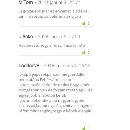
M.Tom
- 2018. január 8. 22:02
Legközelebb már az enyémet is oda kell
tenni a sorba; ha belefér a 2+ ajtó :)
0
J.Acko
- 2018. január 9. 17:00
Hát persze, hogy elférsz 4 ajtóval is! ;)
0
cadillacv8
- 2018. március 4. 16:23
Jóképű gépezet,párszor megperdültem
anno utána Fehérváron mikor
láttam,aztán eltűnt,de örülök hogy ismét
mozgásban van és folyamatosan épül ,és
egyre jobb állapotba kerül.
Igazán dekoratív autó,nagyon egyedi
kiállással,kapott egy jó gazdit ami nagyon
ráfért már szegényre így a képek alapján
.
1