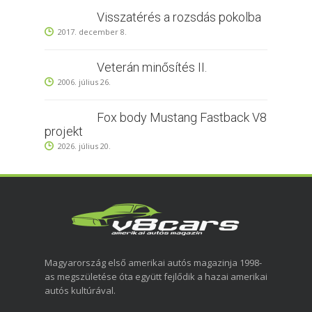
Visszatérés a rozsdás pokolba
2017. december 8.
Veterán minősítés II.
2006. július 26.
Fox body Mustang Fastback V8
projekt
2026. július 20.
Magyarország első amerikai autós magazinja 1998-
as megszületése óta együtt fejlődik a hazai amerikai
autós kultúrával.