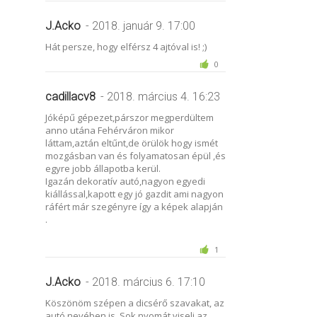
J.Acko
- 2018. január 9. 17:00
Hát persze, hogy elférsz 4 ajtóval is! ;)
0
cadillacv8
- 2018. március 4. 16:23
Jóképű gépezet,párszor megperdültem
anno utána Fehérváron mikor
láttam,aztán eltűnt,de örülök hogy ismét
mozgásban van és folyamatosan épül ,és
egyre jobb állapotba kerül.
Igazán dekoratív autó,nagyon egyedi
kiállással,kapott egy jó gazdit ami nagyon
ráfért már szegényre így a képek alapján
.
1
J.Acko
- 2018. március 6. 17:10
Köszönöm szépen a dicsérő szavakat, az
autó nevében is. Sok nyomát viseli az