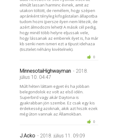
elmúlt lassan harminc évnek, amit az
utakon töltött, de remélem, hogy szépen
apránként tényleg kifogástalan állapotba
tudom hozni (persze ilyen nem létezik, de
azért álmodozni lehet)! A másik cél pedig,
hogy minél több helyre eljussak vele,
hogy lássanak az emberek ilyet is, ha már
kb senki nem ismeri ezt a típust idehaza
(tisztelet néhány kivételnek).
0
MinnesotaiHighwayman
- 2018.
július 10. 04:47
Múlt héten láttam egyet és ha jobban
belegondolok ez volt az első idén.
Superbird vagy akár Daytona is
gyakrabban jön szembe. Ez csak egy kis
érdekesség azoknak, akik azt hiszik ezek
még úton vannak az Államokban.
0
J.Acko
- 2018. július 11. 09:09