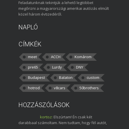
Feladatunknak tekintjük a lehető legtöbbet
megőrizni a magyarországi amerikai autózás elmúlt
közel három évtizedéről.
NAPLÓ
CÍMKÉK
meet
ACCH
Komárom
pre65
Lurdy
DNY
Budapest
Balaton
custom
hotrod
v8cars
50brothers
HOZZÁSZÓLÁSOK
kortisz:
Elszúrtam! Én csak két
darabbaal számoltam. Nem tudtam, hogy fél autót,