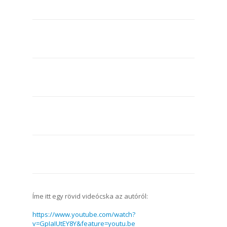
Íme itt egy rövid videócska az autóról:
https://www.youtube.com/watch?
v=GpIaIUtEY8Y&feature=youtu.be