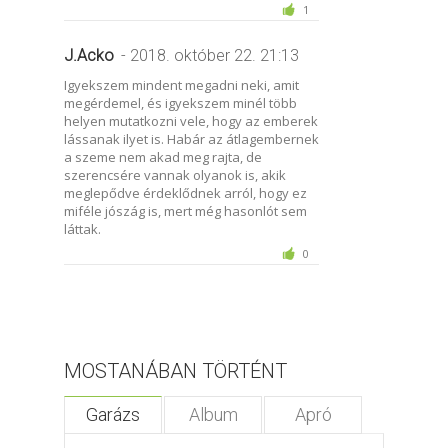
1
J.Acko
- 2018. október 22. 21:13
Igyekszem mindent megadni neki, amit
megérdemel, és igyekszem minél több
helyen mutatkozni vele, hogy az emberek
lássanak ilyet is. Habár az átlagembernek
a szeme nem akad meg rajta, de
szerencsére vannak olyanok is, akik
meglepődve érdeklődnek arról, hogy ez
miféle jószág is, mert még hasonlót sem
láttak.
0
MOSTANÁBAN TÖRTÉNT
Garázs
Album
Apró