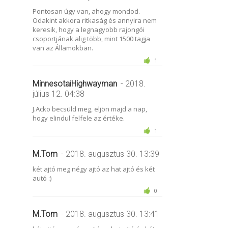
Pontosan úgy van, ahogy mondod.
Odakint akkora ritkaság és annyira nem
keresik, hogy a legnagyobb rajongói
csoportjának alig több, mint 1500 tagja
van az Államokban.
1
MinnesotaiHighwayman
- 2018.
július 12. 04:38
J.Acko becsüld meg, eljön majd a nap,
hogy elindul felfele az értéke.
1
M.Tom
- 2018. augusztus 30. 13:39
két ajtó meg négy ajtó az hat ajtó és két
autó :)
0
M.Tom
- 2018. augusztus 30. 13:41