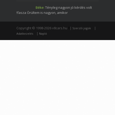
Béke:
Tényleg nagyon jó kérdés volt
!fasza Örültem is nagyon, amikor
Copyright © 1998-2026 v8cars.hu
T
|
|
Szerzői jogok
|
Adatkezelés
Napló