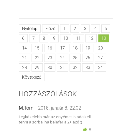
Nyitólap
Előző
1
2
3
4
5
6
7
8
9
10
11
12
13
14
15
16
17
18
19
20
21
22
23
24
25
26
27
28
29
30
31
32
33
34
Következő
HOZZÁSZÓLÁSOK
M.Tom
- 2018. január 8. 22:02
Legközelebb már az enyémet is oda kell
tenni a sorba; ha belefér a 2+ ajtó :)
0