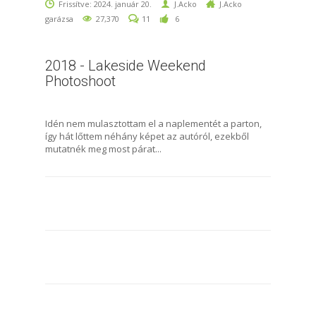
Frissítve: 2024. január 20.
J.Acko
J.Acko
garázsa
27,370
11
6
2018 - Lakeside Weekend
Photoshoot
Idén nem mulasztottam el a naplementét a parton,
így hát lőttem néhány képet az autóról, ezekből
mutatnék meg most párat...