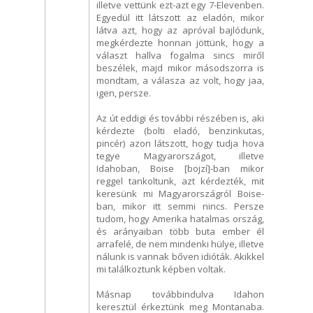
illetve vettünk ezt-azt egy 7-Elevenben.
Egyedül itt látszott az eladón, mikor
látva azt, hogy az apróval bajlódunk,
megkérdezte honnan jöttünk, hogy a
választ hallva fogalma sincs miről
beszélek, majd mikor másodszorra is
mondtam, a válasza az volt, hogy jaa,
igen, persze.
Az út eddigi és további részében is, aki
kérdezte (bolti eladó, benzinkutas,
pincér) azon látszott, hogy tudja hova
tegye Magyarországot, illetve
Idahoban, Boise [bojzí]-ban mikor
reggel tankoltunk, azt kérdezték, mit
keresünk mi Magyarországról Boise-
ban, mikor itt semmi nincs. Persze
tudom, hogy Amerika hatalmas ország,
és arányaiban több buta ember él
arrafelé, de nem mindenki hülye, illetve
nálunk is vannak bőven idióták. Akikkel
mi találkoztunk képben voltak.
Másnap továbbindulva Idahon
keresztül érkeztünk meg Montanaba.