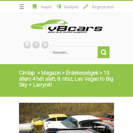
☰
Napló
Belépés
Regisztráció
Címlap
>
Magazin
>
Érdekességek
>
13
állam 4 hét alatt, 8. rész, Las Vegas to Big
Sky + Larrynél