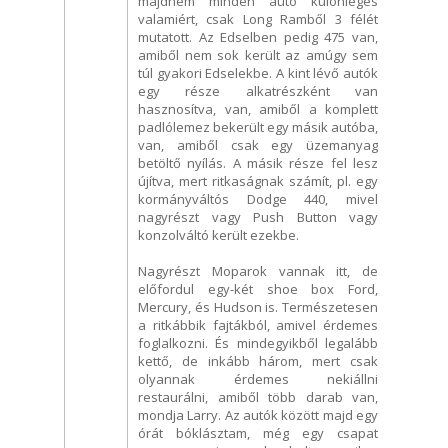
majdnem minden autó különleges
valamiért, csak Long Ramből 3 félét
mutatott. Az Edselben pedig 475 van,
amiből nem sok került az amúgy sem
túl gyakori Edselekbe. A kint lévő autók
egy része alkatrészként van
hasznosítva, van, amiből a komplett
padlólemez bekerült egy másik autóba,
van, amiből csak egy üzemanyag
betöltő nyílás. A másik része fel lesz
újítva, mert ritkaságnak számít, pl. egy
kormányváltós Dodge 440, mivel
nagyrészt vagy Push Button vagy
konzolváltó került ezekbe.
Nagyrészt Moparok vannak itt, de
előfordul egy-két shoe box Ford,
Mercury, és Hudson is. Természetesen
a ritkábbik fajtákból, amivel érdemes
foglalkozni. És mindegyikből legalább
kettő, de inkább három, mert csak
olyannak érdemes nekiállni
restaurálni, amiből több darab van,
mondja Larry. Az autók között majd egy
órát bóklásztam, még egy csapat