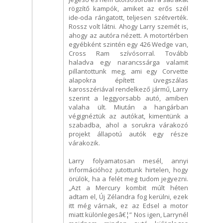
rögzítő kampók, amiket az erős szél
ide-oda rángatott, teljesen szétverték.
Rossz volt látni. Ahogy Larry szemét is,
ahogy az autóra nézett. A motortérben
egyébként szintén egy 426 Wedge van,
Cross Ram szívósorral. Tovább
haladva egy narancssárga valamit
pillantottunk meg, ami egy Corvette
alapokra épített üvegszálas
karosszériával rendelkező jármű, Larry
szerint a leggyorsabb autó, amiben
valaha ült. Miután a hangárban
végignéztük az autókat, kimentünk a
szabadba, ahol a sorukra várakozó
projekt állapotú autók egy része
várakozik.
Larry folyamatosan mesél, annyi
információhoz jutottunk hirtelen, hogy
örülök, ha a felét meg tudom jegyezni.
„Azt a Mercury kombit múlt héten
adtam el, Új Zélandra fog kerülni, ezek
itt még várnak, ez az Edsel a motor
miatt különlegesâ€¦” Nos igen, Larrynél