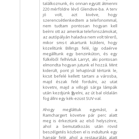
találkoznunk, és onnan együtt átmenni
220 mérföldre lévő Glendive-ba. A terv
jó volt, azt kivéve, hogy
szerencsétlenkedtem a telefonommal,
nem tudtam pontosan hogyan kell
beírni ott az amerikai telefonszámokat,
az autópályán haladva nem volt térerő,
mikor sms-t akartunk küldeni, hogy
közelítünk Billings felé, így odaérve
megálltunk egy benzinkúton, és egy
fülkéből felhívtuk Larryt, aki pontosan
elmondta hogyan jutunk el hozzá. Mint
kiderült, pont jó lehajtónál tértünk le,
kicsit befelé kellett tartani a városba,
majd észak felé fordulni, az utat
követni, majd a villogó sárga lámpák
után kezdjünk figyelni, az út bal oldalán
fog állni egy kék-ezüst SUV-val.
Ahogy megláttuk egymást, a
Ramchargert követve pár perc alatt
meg is érkeztünk az első helyszínre,
ahol a bemutatkozás után rövid
beszélgetés közben el is indultunk egy
hangár felé, ahol a restaurálás alatt