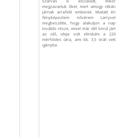
szarvas is elszaladt, mikor
megzavartuk őket, mert amúgy ritkán
járnak arrafelé emberek. Mialatt én
fényképeztem nővérem Larryvel
megbeszélte, hogy alakuljon a nap
további része, mivel már dél körül járt
az idő, ideje volt elindulni a 220
mérföldes útra, ami kb. 3,5 órát vett
igénybe.