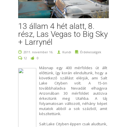
13 állam 4 hét alatt, 8.
rész, Las Vegas to Big Sky
+ Larrynél
2011. november 16.
Kundi
Érdekességek
12
0
Másnap egy 400 mérföldes út állt
előttünk, így korán elindultunk, hogy a
következő szállást elérjük, ami Salt
Lake Cityben volt. A 15-ön
továbbhaladva Nevadát elhagyva
Arizonában 30 mérföldet autózva
érkeztünk meg Utahba. A táj
folyamatosan változott, néhány képet
mutatok abból a sok százból, amit
készítettünk.
Salt Lake Cityben éppen csak aludtunk,