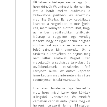
Útközben a térképet nézve úgy tűnt,
hogy érintjük Wyomingot is, de nem így
lett, a határ mellett autóztunk a
Yellowstone parkban, és érkeztünk
meg Big Sky-ba. Ez egy csodálatos
kisváros a hegyekben, itt már figyelni
kell, mert könnyen előfordulhat, hogy
az ember vadállatokkal találkozik.
Másnap a reggelinél egy vendég
mesélte, hogy az egyik háznál dolgozó
munkásokat egy medve felzavarta a
felső szintre. Mint elmondta, ők is
túráztak a környéken, de sajnos még
nem láttak állatokat. Reggeli után
megejtettük a szokásos tankolást, és
továbbindultunk északkelet felé
Larryhez, akivel az autóm kapcsán
ismerkedtem meg interneten, és végre
személyesen is találkozhattunk.
Interneten levelezve úgy beszéltük
meg, hogy mivel Larry épp költözik
Billingsből Glendive-ba, és mindkét
városban vannak autói (plusz még két
helyen), célszerű lenne Billingsben