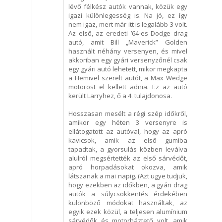
lévő félkész autók vannak, közük egy
igazi különlegesség is. Na jó, ez így
nem igaz, mert már itt is legalább 3 volt.
Az első, az eredeti ’64-es Dodge drag
autó, amit Bill „Maverick” Golden
használt néhány versenyen, és mivel
akkoriban egy gyári versenyzőnél csak
egy gyári autó lehetett, mikor megkapta
a Hemivel szerelt autót, a Max Wedge
motorost el kellett adnia. Ez az autó
került Larryhez, ő a 4. tulajdonosa.
Hosszasan mesélt a régi szép időkről,
amikor egy héten 3 versenyre is
ellátogatott az autóval, hogy az apró
kavicsok, amik az első gumiba
tapadtak, a gyorsulás közben leválva
alulról megsértették az első sárvédőt,
apró horpadásokat okozva, amik
látszanak a mai napig. (Azt ugye tudjuk,
hogy ezekben az időkben, a gyári drag
autók a súlycsökkentés érdekében
különböző módokat használtak, az
egyik ezek közül, a teljesen alumínium
sárvédők és motorháztető volt, amik