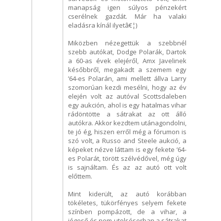
manapság igen súlyos pénzekért
cserélnek gazdát. Már ha valaki
eladásra kínál ilyetâ€¦)
Miközben nézegettük a szebbnél
szebb autókat, Dodge Polarák, Dartok
a 60-as évek elejéről, Amx Javelinek
későbbről, megakadt a szemem egy
’64-es Polarán, ami mellett állva Larry
szomorúan kezdi mesélni, hogy az év
elején volt az autóval Scottsdaleben
egy aukción, ahol is egy hatalmas vihar
rádöntötte a sátrakat az ott álló
autókra. Akkor kezdtem utánagondolni,
te jó ég, hiszen erről még a fórumon is
szó volt, a Russo and Steele aukció, a
képeket nézve láttam is egy fekete ’64-
es Polarát, törött szélvédővel, még úgy
is sajnáltam. És az az autó ott volt
előttem.
Mint kiderült, az autó korábban
tökéletes, tükörfényes selyem fekete
színben pompázott, de a vihar, a
jégeső és nem utolsósorban a sátrakat