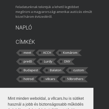
Feladatunknak tekintjük a lehető legtöbbet
megőrizni a magyarországi amerikai autózás elmúlt
közel három évtizedéről.
NAPLÓ
CÍMKÉK
meet
ACCH
Komárom
pre65
Lurdy
DNY
Budapest
Balaton
custom
hotrod
v8cars
50brothers
HOZZÁSZÓLÁSOK
Mint minden weboldal, a v8cars.hu is sütiket
kortisz:
Elszúrtam! Én csak két
használ a jobb és biztonságosabb működés
darabbaal számoltam. Nem tudtam, hogy fél autót,