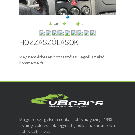
Alf
19
0
HOZZÁSZÓLÁSOK
Még nem érkezett hozzászólás. Legyél az első
kommentelő!
Magyarország első amerikai autós magazinja 1998-
as megszületése óta együtt fejlődik a hazai amerikai
autós kultúrával.