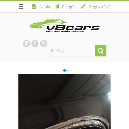
☰
Napló
Belépés
Regisztráció