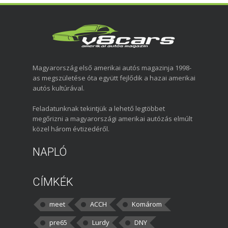
Magyarország első amerikai autós magazinja 1998-
as megszületése óta együtt fejlődik a hazai amerikai
autós kultúrával.
Feladatunknak tekintjük a lehető legtöbbet
megőrizni a magyarországi amerikai autózás elmúlt
közel három évtizedéről.
NAPLÓ
CÍMKÉK
meet
ACCH
Komárom
pre65
Lurdy
DNY