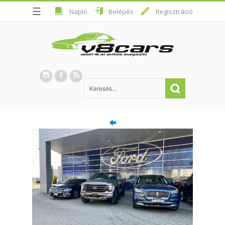
☰
Napló
Belépés
Regisztráció