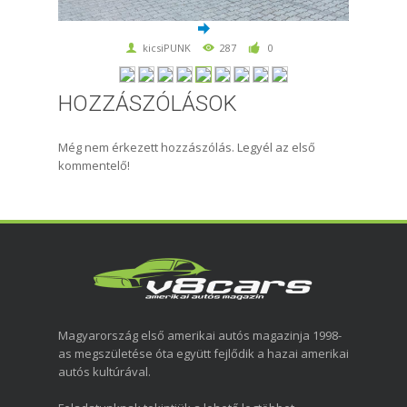
kicsiPUNK
287
0
HOZZÁSZÓLÁSOK
Még nem érkezett hozzászólás. Legyél az első
kommentelő!
Magyarország első amerikai autós magazinja 1998-
as megszületése óta együtt fejlődik a hazai amerikai
autós kultúrával.