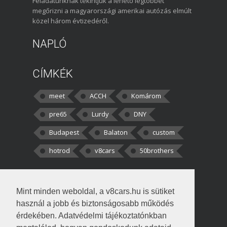
Feladatunknak tekintjük a lehető legtöbbet
megőrizni a magyarországi amerikai autózás elmúlt
közel három évtizedéről.
NAPLÓ
CÍMKÉK
meet
ACCH
Komárom
pre65
Lurdy
DNY
Budapest
Balaton
custom
hotrod
v8cars
50brothers
HOZZÁSZÓLÁSOK
Mint minden weboldal, a v8cars.hu is sütiket
kortisz:
Elszúrtam! Én csak két
használ a jobb és biztonságosabb működés
darabbaal számoltam. Nem tudtam, hogy fél autót,
érdekében. Adatvédelmi tájékoztatónkban