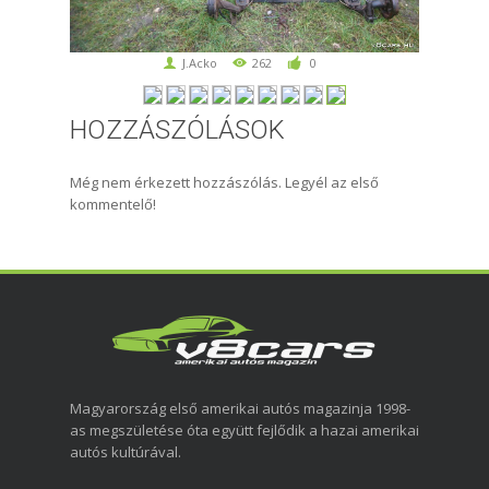
J.Acko
262
0
HOZZÁSZÓLÁSOK
Még nem érkezett hozzászólás. Legyél az első
kommentelő!
Magyarország első amerikai autós magazinja 1998-
as megszületése óta együtt fejlődik a hazai amerikai
autós kultúrával.