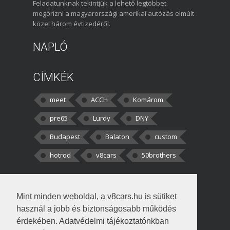
Feladatunknak tekintjük a lehető legtöbbet
megőrizni a magyarországi amerikai autózás elmúlt
közel három évtizedéről.
NAPLÓ
CÍMKÉK
meet
ACCH
Komárom
pre65
Lurdy
DNY
Budapest
Balaton
custom
hotrod
v8cars
50brothers
HOZZÁSZÓLÁSOK
Mint minden weboldal, a v8cars.hu is sütiket
kortisz:
Elszúrtam! Én csak két
használ a jobb és biztonságosabb működés
darabbaal számoltam. Nem tudtam, hogy fél autót,
érdekében. Adatvédelmi tájékoztatónkban