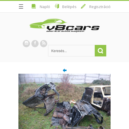
☰
Napló
Belépés
Regisztráció