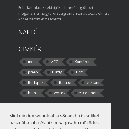
Feladatunknak tekintjük a lehető legtöbbet
megőrizni a magyarországi amerikai autózás elmúlt
közel három évtizedéről.
NAPLÓ
CÍMKÉK
meet
ACCH
Komárom
pre65
Lurdy
DNY
Budapest
Balaton
custom
hotrod
v8cars
50brothers
HOZZÁSZÓLÁSOK
Mint minden weboldal, a v8cars.hu is sütiket
kortisz:
Elszúrtam! Én csak két
használ a jobb és biztonságosabb működés
darabbaal számoltam. Nem tudtam, hogy fél autót,