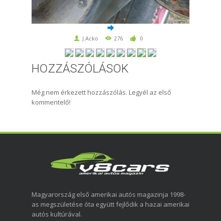
J.Acko
276
0
HOZZÁSZÓLÁSOK
Még nem érkezett hozzászólás. Legyél az első
kommentelő!
Magyarország első amerikai autós magazinja 1998-
as megszületése óta együtt fejlődik a hazai amerikai
autós kultúrával.