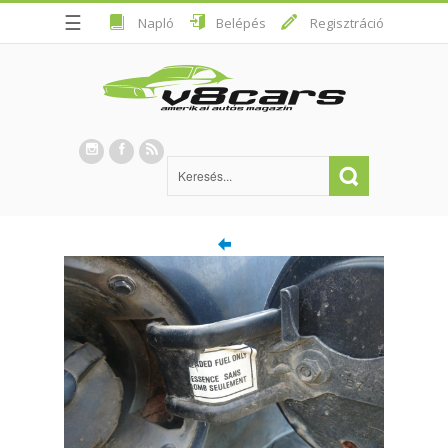
☰
Napló
Belépés
Regisztráció