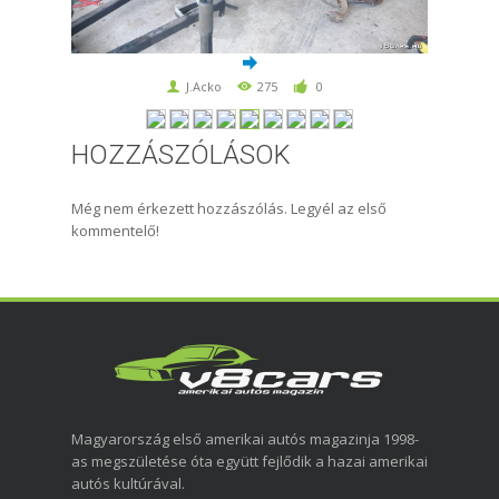
J.Acko
275
0
HOZZÁSZÓLÁSOK
Még nem érkezett hozzászólás. Legyél az első
kommentelő!
Magyarország első amerikai autós magazinja 1998-
as megszületése óta együtt fejlődik a hazai amerikai
autós kultúrával.