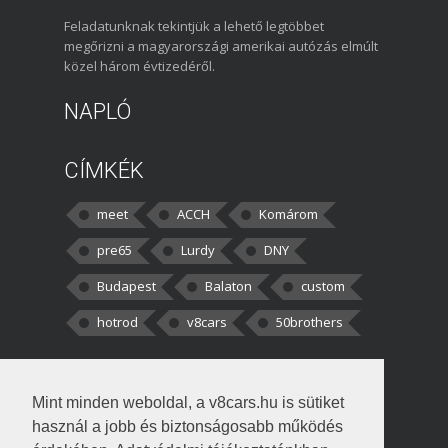
Feladatunknak tekintjük a lehető legtöbbet
megőrizni a magyarországi amerikai autózás elmúlt
közel három évtizedéről.
NAPLÓ
CÍMKÉK
meet
ACCH
Komárom
pre65
Lurdy
DNY
Budapest
Balaton
custom
hotrod
v8cars
50brothers
HOZZÁSZÓLÁSOK
Mint minden weboldal, a v8cars.hu is sütiket
kortisz:
Elszúrtam! Én csak két
használ a jobb és biztonságosabb működés
darabbaal számoltam. Nem tudtam, hogy fél autót,