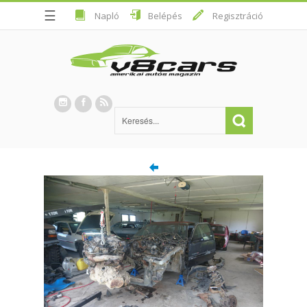
☰
Napló
Belépés
Regisztráció