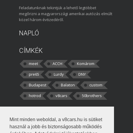
Feladatunknak tekintjük a lehető legtöbbet
megőrizni a magyarországi amerikai autózás elmúlt
közel három évtizedéről.
NAPLÓ
CÍMKÉK
meet
ACCH
Komárom
pre65
Lurdy
DNY
Budapest
Balaton
custom
hotrod
v8cars
50brothers
HOZZÁSZÓLÁSOK
Mint minden weboldal, a v8cars.hu is sütiket
kortisz:
Elszúrtam! Én csak két
használ a jobb és biztonságosabb működés
darabbaal számoltam. Nem tudtam, hogy fél autót,