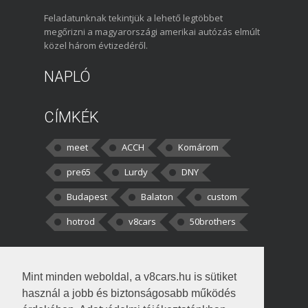
Feladatunknak tekintjük a lehető legtöbbet
megőrizni a magyarországi amerikai autózás elmúlt
közel három évtizedéről.
NAPLÓ
CÍMKÉK
meet
ACCH
Komárom
pre65
Lurdy
DNY
Budapest
Balaton
custom
hotrod
v8cars
50brothers
HOZZÁSZÓLÁSOK
Mint minden weboldal, a v8cars.hu is sütiket
kortisz:
Elszúrtam! Én csak két
használ a jobb és biztonságosabb működés
darabbaal számoltam. Nem tudtam, hogy fél autót,