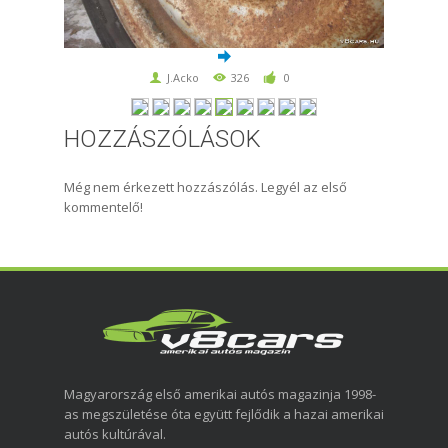
J.Acko
326
0
HOZZÁSZÓLÁSOK
Még nem érkezett hozzászólás. Legyél az első
kommentelő!
Magyarország első amerikai autós magazinja 1998-
as megszületése óta együtt fejlődik a hazai amerikai
autós kultúrával.