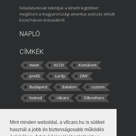
Feladatunknak tekintjük a lehető legtöbbet
megőrizni a magyarországi amerikai autózás elmúlt
közel három évtizedéről.
NAPLÓ
CÍMKÉK
meet
ACCH
Komárom
pre65
Lurdy
DNY
Budapest
Balaton
custom
hotrod
v8cars
50brothers
HOZZÁSZÓLÁSOK
Mint minden weboldal, a v8cars.hu is sütiket
kortisz:
Elszúrtam! Én csak két
használ a jobb és biztonságosabb működés
darabbaal számoltam. Nem tudtam, hogy fél autót,