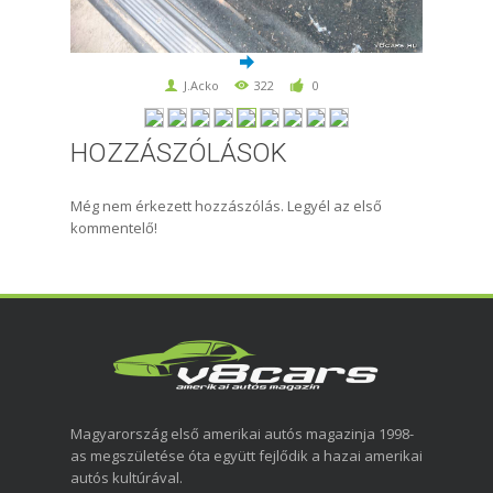
J.Acko
322
0
HOZZÁSZÓLÁSOK
Még nem érkezett hozzászólás. Legyél az első
kommentelő!
Magyarország első amerikai autós magazinja 1998-
as megszületése óta együtt fejlődik a hazai amerikai
autós kultúrával.