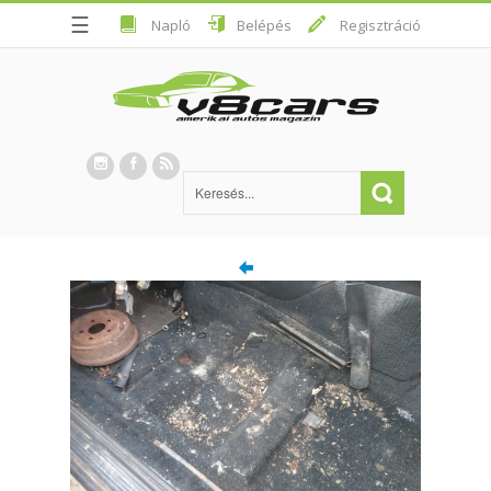
☰
Napló
Belépés
Regisztráció