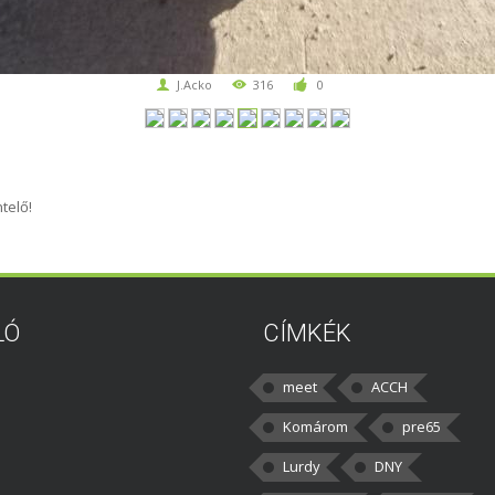
J.Acko
316
0
telő!
LÓ
CÍMKÉK
meet
ACCH
Komárom
pre65
Lurdy
DNY