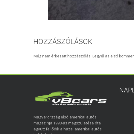
HOZZÁSZÓLÁSOK
Még nem érkezett hozzászólás. Legyél az első kommen
NAP
Magyarország első amerikai autós
magazinja 1998-as megszületése óta
együtt fejlődik a hazai amerikai autós