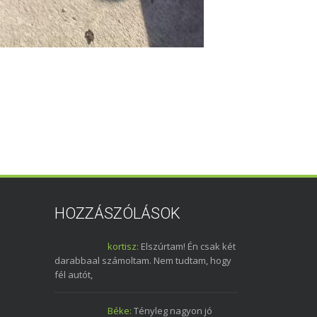
HOZZÁSZÓLÁSOK
kortisz:
Elszúrtam! Én csak két
darabbaal számoltam. Nem tudtam, hogy
fél autót,
Béke:
Tényleg nagyon jó