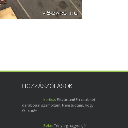
HOZZÁSZÓLÁSOK
kortisz:
Elszúrtam! Én csak két
darabbaal számoltam. Nem tudtam, hogy
fél autót,
Béke:
Tényleg nagyon jó