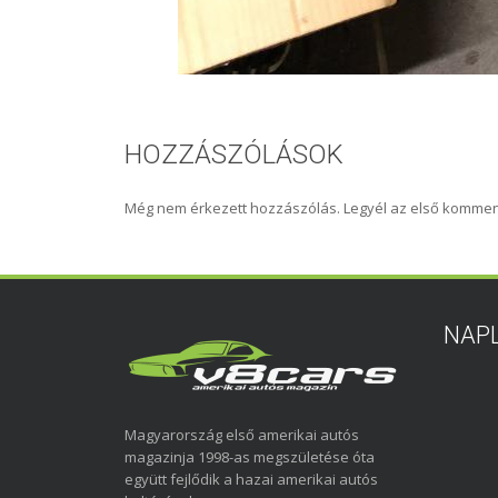
HOZZÁSZÓLÁSOK
Még nem érkezett hozzászólás. Legyél az első kommen
NAP
Magyarország első amerikai autós
magazinja 1998-as megszületése óta
együtt fejlődik a hazai amerikai autós