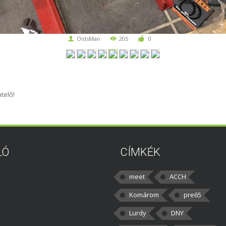
OldsMan
205
0
telő!
LÓ
CÍMKÉK
meet
ACCH
Komárom
pre65
Lurdy
DNY