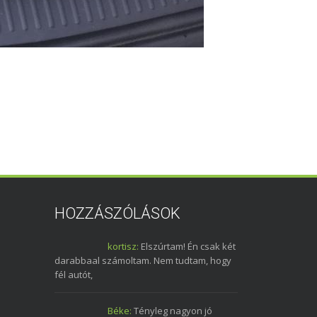
HOZZÁSZÓLÁSOK
kortisz:
Elszúrtam! Én csak két
darabbaal számoltam. Nem tudtam, hogy
fél autót,
Béke:
Tényleg nagyon jó