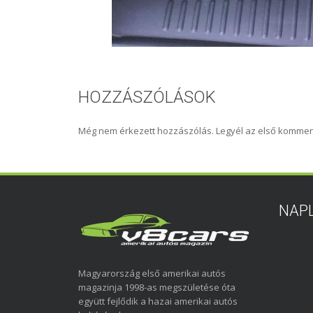
HOZZÁSZÓLÁSOK
Még nem érkezett hozzászólás. Legyél az első kommen
NAP
Magyarország első amerikai autós
magazinja 1998-as megszületése óta
együtt fejlődik a hazai amerikai autós