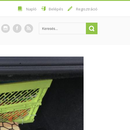
Napló
Belépés
Regisztráció