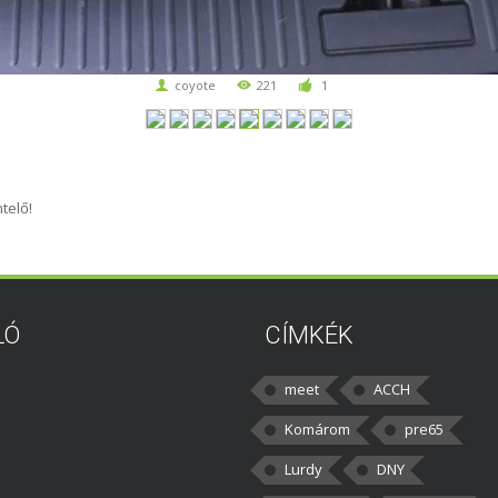
coyote
221
1
telő!
LÓ
CÍMKÉK
meet
ACCH
Komárom
pre65
Lurdy
DNY