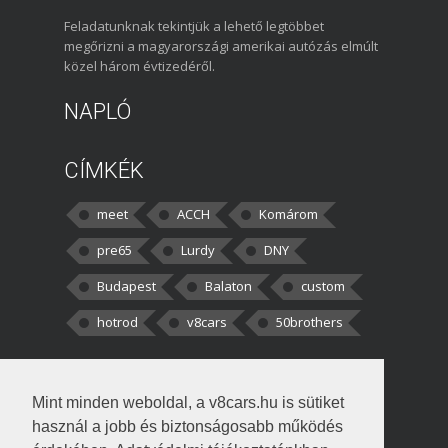
Feladatunknak tekintjük a lehető legtöbbet
megőrizni a magyarországi amerikai autózás elmúlt
közel három évtizedéről.
NAPLÓ
CÍMKÉK
meet
ACCH
Komárom
pre65
Lurdy
DNY
Budapest
Balaton
custom
hotrod
v8cars
50brothers
HOZZÁSZÓLÁSOK
Mint minden weboldal, a v8cars.hu is sütiket
kortisz:
Elszúrtam! Én csak két
használ a jobb és biztonságosabb működés
darabbaal számoltam. Nem tudtam, hogy fél autót,