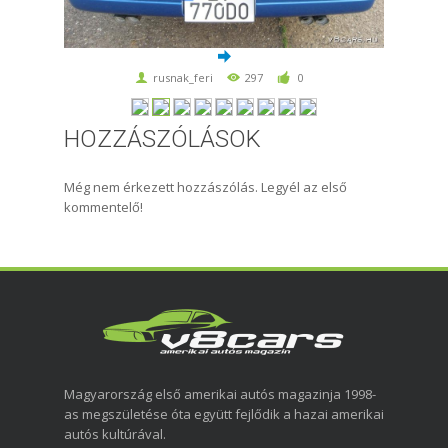
rusnak_feri
297
0
HOZZÁSZÓLÁSOK
Még nem érkezett hozzászólás. Legyél az első
kommentelő!
Magyarország első amerikai autós magazinja 1998-
as megszületése óta együtt fejlődik a hazai amerikai
autós kultúrával.