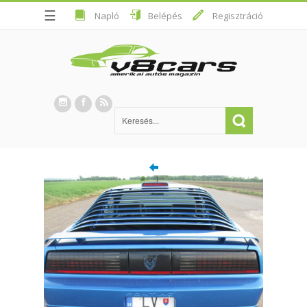
☰
Napló
Belépés
Regisztráció