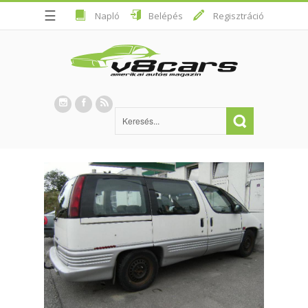
☰
Napló
Belépés
Regisztráció