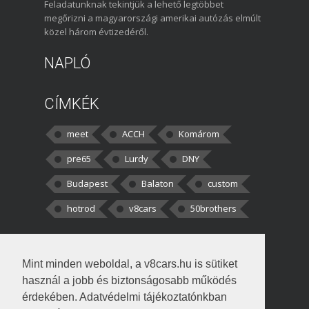
Feladatunknak tekintjük a lehető legtöbbet
megőrizni a magyarországi amerikai autózás elmúlt
közel három évtizedéről.
NAPLÓ
CÍMKÉK
meet
ACCH
Komárom
pre65
Lurdy
DNY
Budapest
Balaton
custom
hotrod
v8cars
50brothers
HOZZÁSZÓLÁSOK
Mint minden weboldal, a v8cars.hu is sütiket
kortisz:
Elszúrtam! Én csak két
használ a jobb és biztonságosabb működés
darabbaal számoltam. Nem tudtam, hogy fél autót,
érdekében. Adatvédelmi tájékoztatónkban