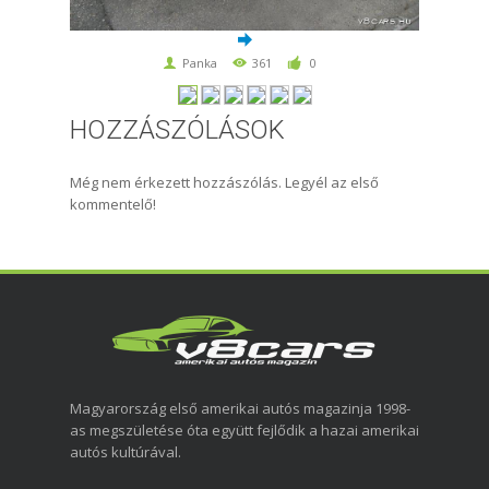
Panka
361
0
HOZZÁSZÓLÁSOK
Még nem érkezett hozzászólás. Legyél az első
kommentelő!
Magyarország első amerikai autós magazinja 1998-
as megszületése óta együtt fejlődik a hazai amerikai
autós kultúrával.