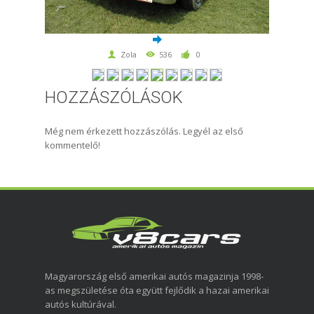
Zola
536
0
HOZZÁSZÓLÁSOK
Még nem érkezett hozzászólás. Legyél az első
kommentelő!
Magyarország első amerikai autós magazinja 1998-
as megszületése óta együtt fejlődik a hazai amerikai
autós kultúrával.