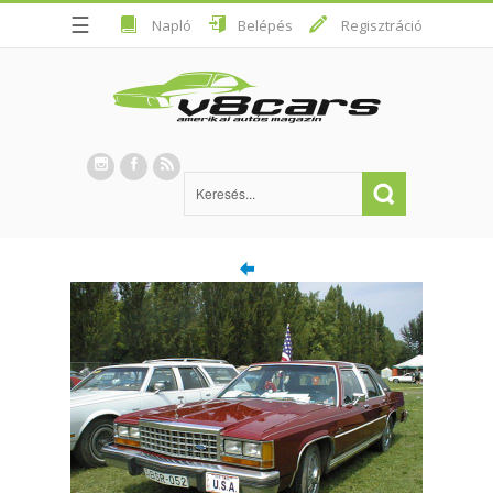
☰
Napló
Belépés
Regisztráció