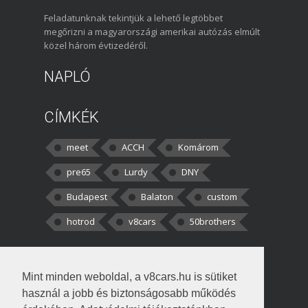
Feladatunknak tekintjük a lehető legtöbbet
megőrizni a magyarországi amerikai autózás elmúlt
közel három évtizedéről.
NAPLÓ
CÍMKÉK
meet
ACCH
Komárom
pre65
Lurdy
DNY
Budapest
Balaton
custom
hotrod
v8cars
50brothers
HOZZÁSZÓLÁSOK
Mint minden weboldal, a v8cars.hu is sütiket
kortisz:
Elszúrtam! Én csak két
használ a jobb és biztonságosabb működés
darabbaal számoltam. Nem tudtam, hogy fél autót,