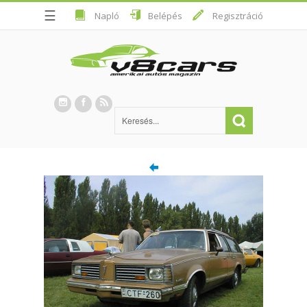
☰
Napló
Belépés
Regisztráció