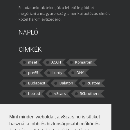
Feladatunknak tekintjük a lehető legtöbbet
megőrizni a magyarországi amerikai autózás elmúlt
közel három évtizedéről.
NAPLÓ
CÍMKÉK
meet
ACCH
Komárom
pre65
Lurdy
DNY
Budapest
Balaton
custom
hotrod
v8cars
50brothers
HOZZÁSZÓLÁSOK
Mint minden weboldal, a v8cars.hu is sütiket
kortisz:
Elszúrtam! Én csak két
használ a jobb és biztonságosabb működés
darabbaal számoltam. Nem tudtam, hogy fél autót,