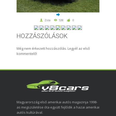
Zola
538
0
HOZZÁSZÓLÁSOK
Még nem érkezett hozzászólás. Legyél az első
kommentelő!
Magyarország első amerikai autós magazinja 1998-
as megszületése óta együtt fejlődik a hazai amerikai
autós kultúrával.