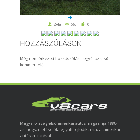
Zola
560
0
HOZZÁSZÓLÁSOK
Még nem érkezett hozzászólás. Legyél az első
kommentelő!
Magyarország első amerikai autós magazinja 1998-
as megszületése óta együtt fejlődik a hazai amerikai
autós kultúrával.