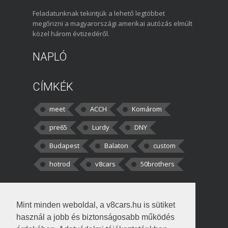
Feladatunknak tekintjük a lehető legtöbbet
megőrizni a magyarországi amerikai autózás elmúlt
közel három évtizedéről.
NAPLÓ
CÍMKÉK
meet
ACCH
Komárom
pre65
Lurdy
DNY
Budapest
Balaton
custom
hotrod
v8cars
50brothers
HOZZÁSZÓLÁSOK
Mint minden weboldal, a v8cars.hu is sütiket
kortisz:
Elszúrtam! Én csak két
használ a jobb és biztonságosabb működés
darabbaal számoltam. Nem tudtam, hogy fél autót,