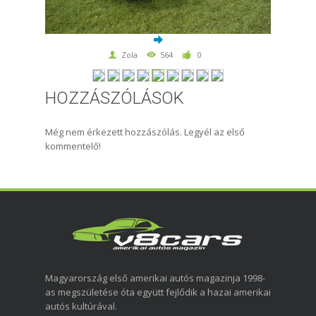
Zola
564
0
HOZZÁSZÓLÁSOK
Még nem érkezett hozzászólás. Legyél az első
kommentelő!
Magyarország első amerikai autós magazinja 1998-
as megszületése óta együtt fejlődik a hazai amerikai
autós kultúrával.