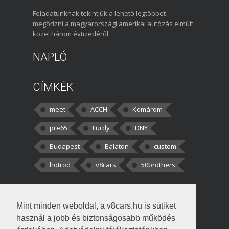
Feladatunknak tekintjük a lehető legtöbbet
megőrizni a magyarországi amerikai autózás elmúlt
közel három évtizedéről.
NAPLÓ
CÍMKÉK
meet
ACCH
Komárom
pre65
Lurdy
DNY
Budapest
Balaton
custom
hotrod
v8cars
50brothers
HOZZÁSZÓLÁSOK
Mint minden weboldal, a v8cars.hu is sütiket
kortisz:
Elszúrtam! Én csak két
használ a jobb és biztonságosabb működés
darabbaal számoltam. Nem tudtam, hogy fél autót,