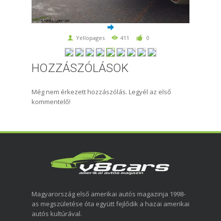
Yellopages
411
0
HOZZÁSZÓLÁSOK
Még nem érkezett hozzászólás. Legyél az első
kommentelő!
Magyarország első amerikai autós magazinja 1998-
as megszületése óta együtt fejlődik a hazai amerikai
autós kultúrával.