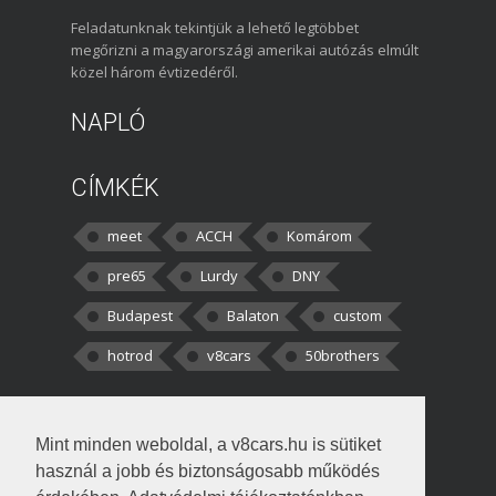
Feladatunknak tekintjük a lehető legtöbbet
megőrizni a magyarországi amerikai autózás elmúlt
közel három évtizedéről.
NAPLÓ
CÍMKÉK
meet
ACCH
Komárom
pre65
Lurdy
DNY
Budapest
Balaton
custom
hotrod
v8cars
50brothers
HOZZÁSZÓLÁSOK
Mint minden weboldal, a v8cars.hu is sütiket
kortisz:
Elszúrtam! Én csak két
használ a jobb és biztonságosabb működés
darabbaal számoltam. Nem tudtam, hogy fél autót,