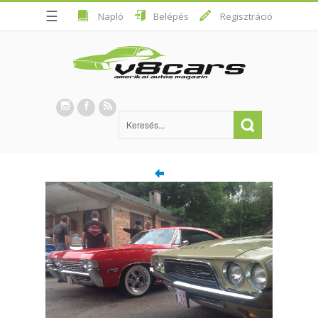
☰
Napló
Belépés
Regisztráció