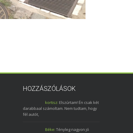
HOZZÁSZÓLÁSOK
kortisz:
Elszúrtam! Én csak két
darabbaal számoltam. Nem tudtam, hogy
fél autót,
Béke:
Tényleg nagyon jó