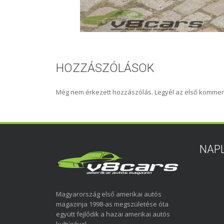
HOZZÁSZÓLÁSOK
Még nem érkezett hozzászólás. Legyél az első kommen
NAP
Magyarország első amerikai autós
magazinja 1998-as megszületése óta
együtt fejlődik a hazai amerikai autós
kultúrával.