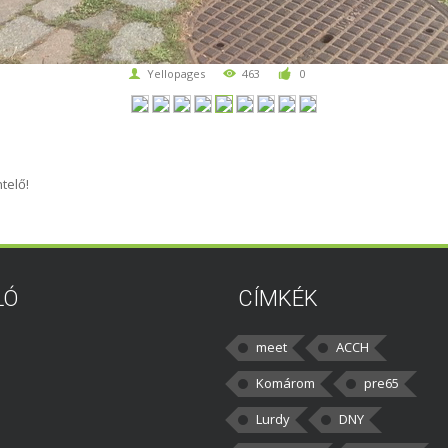
Yellopages
463
0
telő!
LÓ
CÍMKÉK
meet
ACCH
Komárom
pre65
Lurdy
DNY