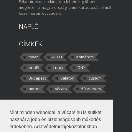
Feladatunknak tekintjük a lehető legtöbbet
megőrizni a magyarországi amerikai autózás elmúlt
közel három évtizedéről.
NAPLÓ
CÍMKÉK
meet
ACCH
Komárom
pre65
Lurdy
DNY
Budapest
Balaton
custom
hotrod
v8cars
50brothers
HOZZÁSZÓLÁSOK
Mint minden weboldal, a v8cars.hu is sütiket
kortisz:
Elszúrtam! Én csak két
használ a jobb és biztonságosabb működés
darabbaal számoltam. Nem tudtam, hogy fél autót,
érdekében. Adatvédelmi tájékoztatónkban