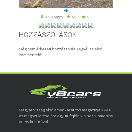
Yellopages
564
0
HOZZÁSZÓLÁSOK
Még nem érkezett hozzászólás. Legyél az első
kommentelő!
Magyarország első amerikai autós magazinja 1998-
as megszületése óta együtt fejlődik a hazai amerikai
autós kultúrával.