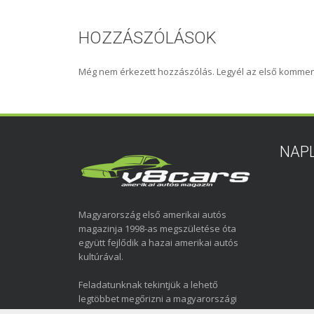
HOZZÁSZÓLÁSOK
Még nem érkezett hozzászólás. Legyél az első kommen
NAP
Magyarország első amerikai autós
magazinja 1998-as megszületése óta
együtt fejlődik a hazai amerikai autós
kultúrával.
Feladatunknak tekintjük a lehető
legtöbbet megőrizni a magyarországi
amerikai autózás elmúlt közel három