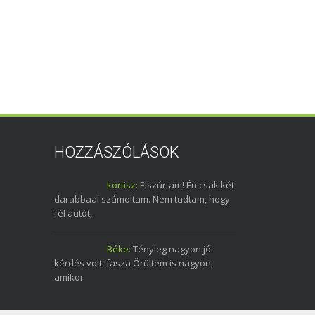
HOZZÁSZÓLÁSOK
kortisz:
Elszúrtam! Én csak két
darabbaal számoltam. Nem tudtam, hogy
fél autót,
Béke:
Tényleg nagyon jó
kérdés volt !fasza Örültem is nagyon,
amikor