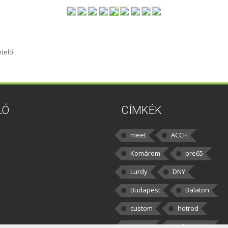
telő!
LÓ
CÍMKÉK
meet
ACCH
Komárom
pre65
Lurdy
DNY
Budapest
Balaton
custom
hotrod
v8cars
50brothers