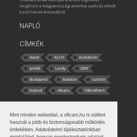
megőrizni a magyarországi amerikai autózás elmúlt
közel három évtizedéről.
NAPLÓ
CÍMKÉK
meet
ACCH
Komárom
pre65
Lurdy
DNY
Budapest
Balaton
custom
hotrod
v8cars
50brothers
HOZZÁSZÓLÁSOK
Mint minden weboldal, a v8cars.hu is sütiket
kortisz:
Elszúrtam! Én csak két
használ a jobb és biztonságosabb működés
darabbaal számoltam. Nem tudtam, hogy fél autót,
érdekében. Adatvédelmi tájékoztatónkban
megtalálod, hogyan gondoskodunk adataid