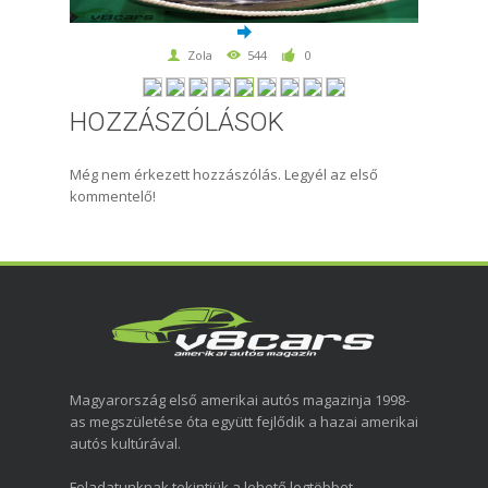
Zola
544
0
HOZZÁSZÓLÁSOK
Még nem érkezett hozzászólás. Legyél az első
kommentelő!
Magyarország első amerikai autós magazinja 1998-
as megszületése óta együtt fejlődik a hazai amerikai
autós kultúrával.
Feladatunknak tekintjük a lehető legtöbbet