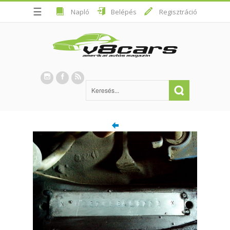
☰
Napló
Belépés
Regisztráció