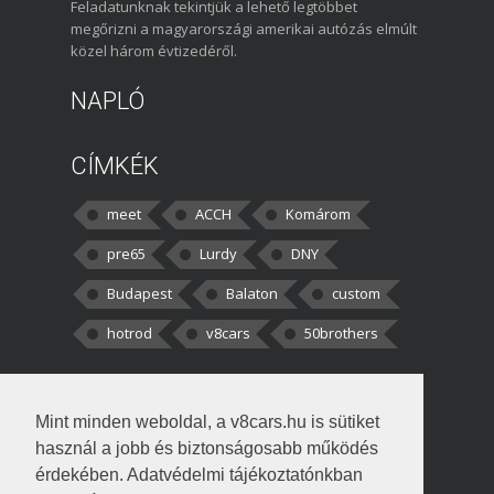
Feladatunknak tekintjük a lehető legtöbbet
megőrizni a magyarországi amerikai autózás elmúlt
közel három évtizedéről.
NAPLÓ
CÍMKÉK
meet
ACCH
Komárom
pre65
Lurdy
DNY
Budapest
Balaton
custom
hotrod
v8cars
50brothers
HOZZÁSZÓLÁSOK
Mint minden weboldal, a v8cars.hu is sütiket
kortisz:
Elszúrtam! Én csak két
használ a jobb és biztonságosabb működés
darabbaal számoltam. Nem tudtam, hogy fél autót,
érdekében. Adatvédelmi tájékoztatónkban