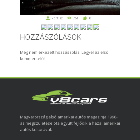
kortisz
761
0
HOZZÁSZÓLÁSOK
Még nem érkezett hozzászólás. Legyél az első
kommentelő!
Magyarország első amerikai autós magazinja 1998-
as megszületése óta együtt fejlődik a hazai amerikai
autós kultúrával.