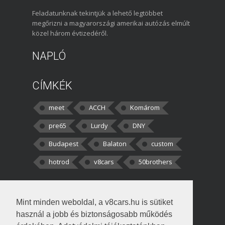
Feladatunknak tekintjük a lehető legtöbbet
megőrizni a magyarországi amerikai autózás elmúlt
közel három évtizedéről.
NAPLÓ
CÍMKÉK
meet
ACCH
Komárom
pre65
Lurdy
DNY
Budapest
Balaton
custom
hotrod
v8cars
50brothers
HOZZÁSZÓLÁSOK
Mint minden weboldal, a v8cars.hu is sütiket
kortisz:
Elszúrtam! Én csak két
használ a jobb és biztonságosabb működés
darabbaal számoltam. Nem tudtam, hogy fél autót,