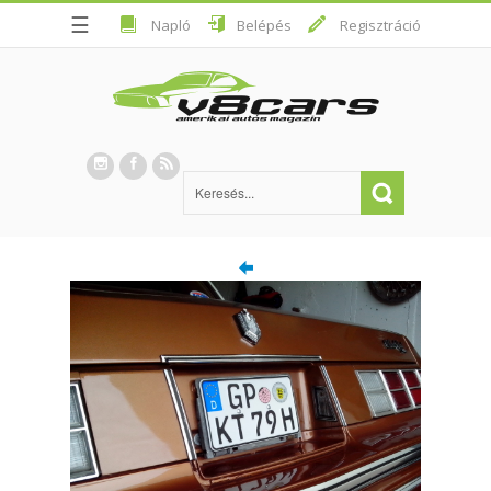
☰
Napló
Belépés
Regisztráció