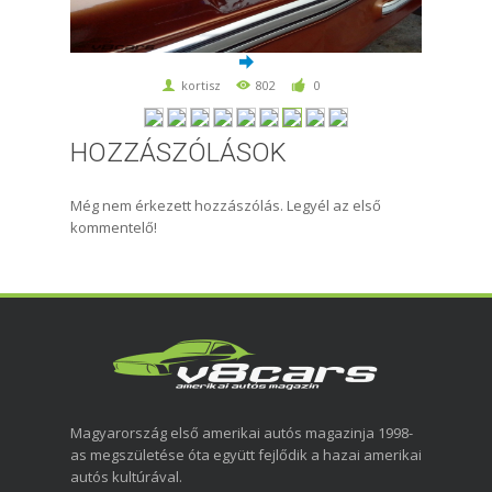
kortisz
802
0
HOZZÁSZÓLÁSOK
Még nem érkezett hozzászólás. Legyél az első
kommentelő!
Magyarország első amerikai autós magazinja 1998-
as megszületése óta együtt fejlődik a hazai amerikai
autós kultúrával.