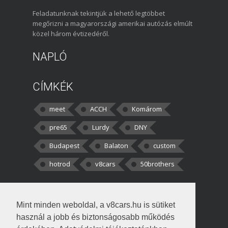
Feladatunknak tekintjük a lehető legtöbbet
megőrizni a magyarországi amerikai autózás elmúlt
közel három évtizedéről.
NAPLÓ
CÍMKÉK
meet
ACCH
Komárom
pre65
Lurdy
DNY
Budapest
Balaton
custom
hotrod
v8cars
50brothers
HOZZÁSZÓLÁSOK
Mint minden weboldal, a v8cars.hu is sütiket
kortisz:
Elszúrtam! Én csak két
használ a jobb és biztonságosabb működés
darabbaal számoltam. Nem tudtam, hogy fél autót,