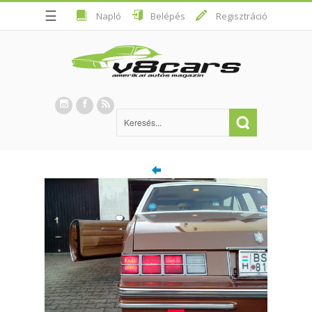
☰
Napló
Belépés
Regisztráció