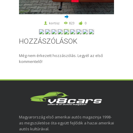
kortisz
823
0
HOZZÁSZÓLÁSOK
Még nem érkezett hozzászólás. Legyél az első
kommentelő!
Magyarország első amerikai autós magazinja 1998-
as megszületése óta együtt fejlődik a hazai amerikai
autós kultúrával.