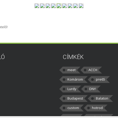
telő!
LÓ
CÍMKÉK
meet
ACCH
Komárom
pre65
Lurdy
DNY
Budapest
Balaton
custom
hotrod
v8cars
50brothers