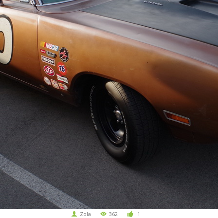
Zola
362
1