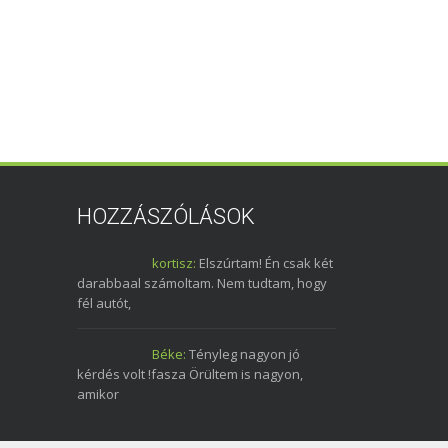
HOZZÁSZÓLÁSOK
kortisz:
Elszúrtam! Én csak két
darabbaal számoltam. Nem tudtam, hogy
fél autót,
Béke:
Tényleg nagyon jó
kérdés volt !fasza Örültem is nagyon,
amikor