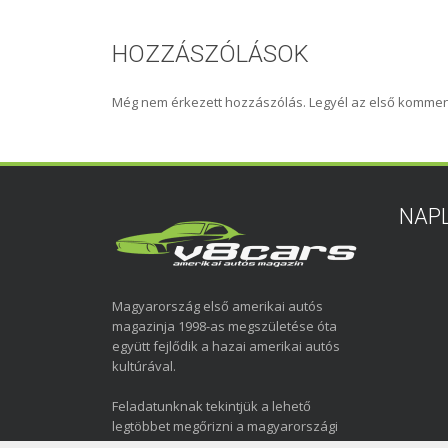
HOZZÁSZÓLÁSOK
Még nem érkezett hozzászólás. Legyél az első kommen
NAP
Magyarország első amerikai autós
magazinja 1998-as megszületése óta
együtt fejlődik a hazai amerikai autós
kultúrával.
Feladatunknak tekintjük a lehető
legtöbbet megőrizni a magyarországi
amerikai autózás elmúlt közel három