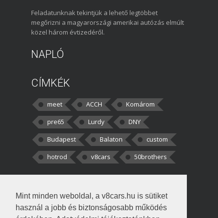
Feladatunknak tekintjük a lehető legtöbbet
megőrizni a magyarországi amerikai autózás elmúlt
közel három évtizedéről.
NAPLÓ
CÍMKÉK
meet
ACCH
Komárom
pre65
Lurdy
DNY
Budapest
Balaton
custom
hotrod
v8cars
50brothers
HOZZÁSZÓLÁSOK
Mint minden weboldal, a v8cars.hu is sütiket
kortisz:
Elszúrtam! Én csak két
használ a jobb és biztonságosabb működés
darabbaal számoltam. Nem tudtam, hogy fél autót,