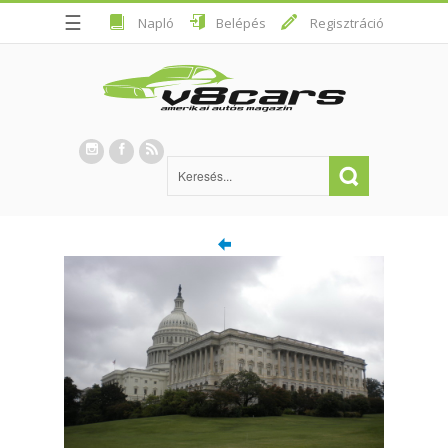
☰
Napló
Belépés
Regisztráció