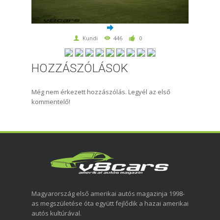
Kundi
446
0
HOZZÁSZÓLÁSOK
Még nem érkezett hozzászólás. Legyél az első
kommentelő!
Magyarország első amerikai autós magazinja 1998-
as megszületése óta együtt fejlődik a hazai amerikai
autós kultúrával.