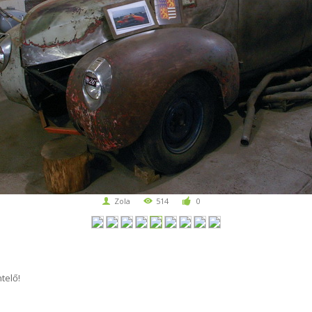
Zola
514
0
telő!