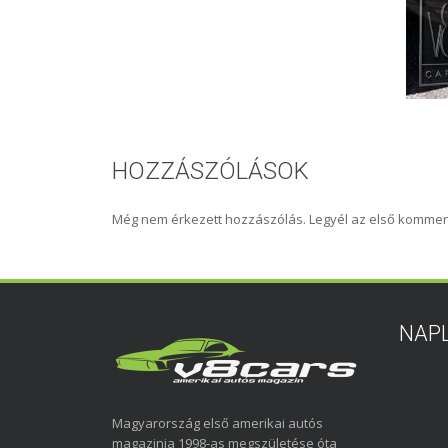
HOZZÁSZÓLÁSOK
Még nem érkezett hozzászólás. Legyél az első kommen
NAP
Magyarország első amerikai autós
magazinja 1998-as megszületése óta