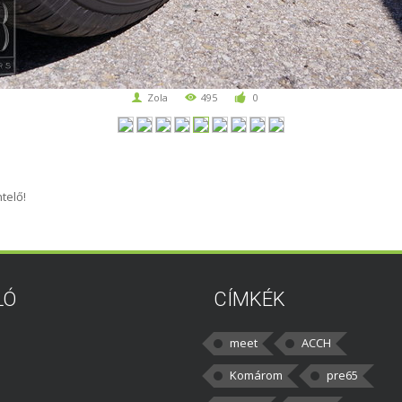
Zola
495
0
telő!
LÓ
CÍMKÉK
meet
ACCH
Komárom
pre65