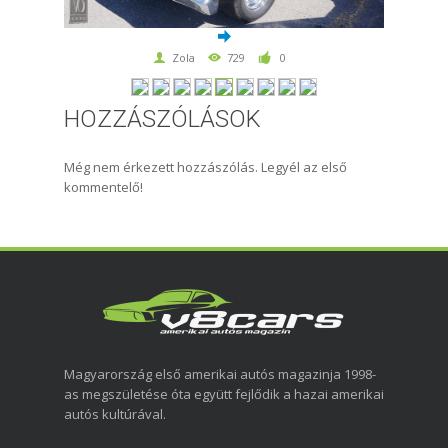
Zola
729
0
HOZZÁSZÓLÁSOK
Még nem érkezett hozzászólás. Legyél az első
kommentelő!
Magyarország első amerikai autós magazinja 1998-
as megszületése óta együtt fejlődik a hazai amerikai
autós kultúrával.