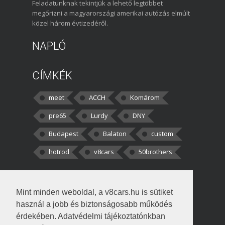
Feladatunknak tekintjük a lehető legtöbbet
megőrizni a magyarországi amerikai autózás elmúlt
közel három évtizedéről.
NAPLÓ
CÍMKÉK
meet
ACCH
Komárom
pre65
Lurdy
DNY
Budapest
Balaton
custom
hotrod
v8cars
50brothers
HOZZÁSZÓLÁSOK
Mint minden weboldal, a v8cars.hu is sütiket
kortisz:
Elszúrtam! Én csak két
használ a jobb és biztonságosabb működés
darabbaal számoltam. Nem tudtam, hogy fél autót,
érdekében. Adatvédelmi tájékoztatónkban