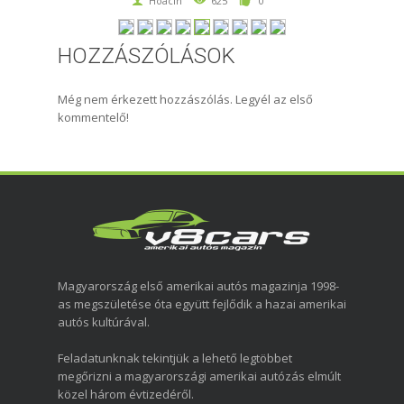
Hoacin
625
0
HOZZÁSZÓLÁSOK
Még nem érkezett hozzászólás. Legyél az első
kommentelő!
Magyarország első amerikai autós magazinja 1998-
as megszületése óta együtt fejlődik a hazai amerikai
autós kultúrával.
Feladatunknak tekintjük a lehető legtöbbet
megőrizni a magyarországi amerikai autózás elmúlt
közel három évtizedéről.