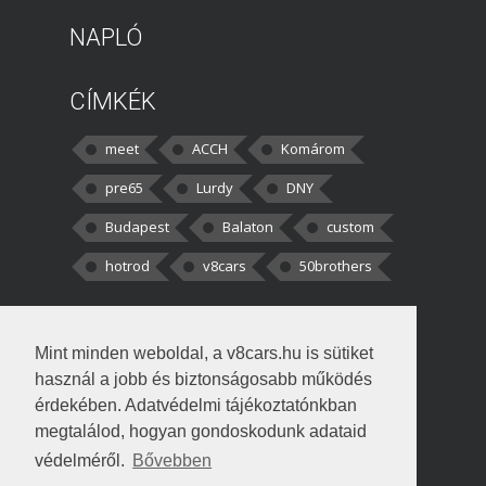
NAPLÓ
CÍMKÉK
meet
ACCH
Komárom
pre65
Lurdy
DNY
Budapest
Balaton
custom
hotrod
v8cars
50brothers
HOZZÁSZÓLÁSOK
Mint minden weboldal, a v8cars.hu is sütiket
kortisz:
Elszúrtam! Én csak két
használ a jobb és biztonságosabb működés
darabbaal számoltam. Nem tudtam, hogy fél autót,
érdekében. Adatvédelmi tájékoztatónkban
megtalálod, hogyan gondoskodunk adataid
Béke:
Tényleg nagyon jó kérdés volt
védelméről.
Bővebben
!fasza Örültem is nagyon, amikor