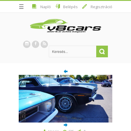
☰
Napló
Belépés
Regisztráció