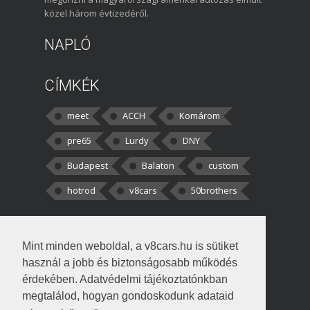
közel három évtizedéről.
NAPLÓ
CÍMKÉK
meet
ACCH
Komárom
pre65
Lurdy
DNY
Budapest
Balaton
custom
hotrod
v8cars
50brothers
HOZZÁSZÓLÁSOK
Mint minden weboldal, a v8cars.hu is sütiket
kortisz:
Elszúrtam! Én csak két
használ a jobb és biztonságosabb működés
darabbaal számoltam. Nem tudtam, hogy fél autót,
érdekében. Adatvédelmi tájékoztatónkban
megtalálod, hogyan gondoskodunk adataid
Béke:
Tényleg nagyon jó kérdés volt