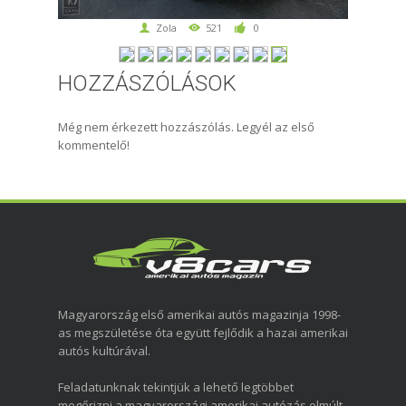
Zola
521
0
HOZZÁSZÓLÁSOK
Még nem érkezett hozzászólás. Legyél az első
kommentelő!
Magyarország első amerikai autós magazinja 1998-
as megszületése óta együtt fejlődik a hazai amerikai
autós kultúrával.
Feladatunknak tekintjük a lehető legtöbbet
megőrizni a magyarországi amerikai autózás elmúlt