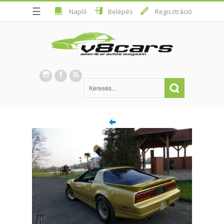
☰
Napló
Belépés
Regisztráció