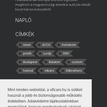
megőrizni a magyarországi amerikai autózás elmúlt
közel három évtizedéről.
NAPLÓ
CÍMKÉK
meet
ACCH
Komárom
pre65
Lurdy
DNY
Budapest
Balaton
custom
hotrod
v8cars
50brothers
HOZZÁSZÓLÁSOK
Mint minden weboldal, a v8cars.hu is sütiket
kortisz:
Elszúrtam! Én csak két
használ a jobb és biztonságosabb működés
darabbaal számoltam. Nem tudtam, hogy fél autót,
érdekében. Adatvédelmi tájékoztatónkban
megtalálod, hogyan gondoskodunk adataid