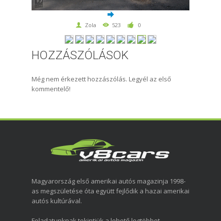
Zola
523
0
HOZZÁSZÓLÁSOK
Még nem érkezett hozzászólás. Legyél az első
kommentelő!
Magyarország első amerikai autós magazinja 1998-
as megszületése óta együtt fejlődik a hazai amerikai
autós kultúrával.
Feladatunknak tekintjük a lehető legtöbbet