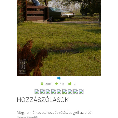
Zola
418
0
HOZZÁSZÓLÁSOK
Még nem érkezett hozzászólás. Legyél az első
kommentelő!