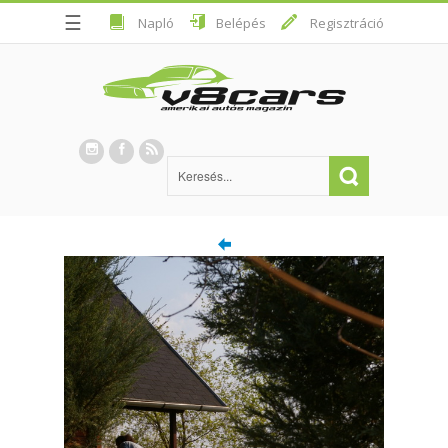
☰
Napló
Belépés
Regisztráció