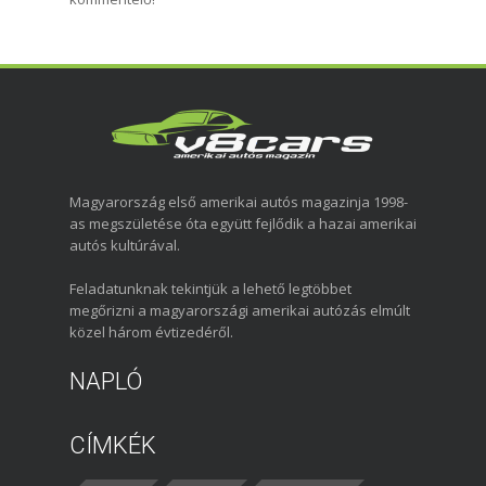
Magyarország első amerikai autós magazinja 1998-
as megszületése óta együtt fejlődik a hazai amerikai
autós kultúrával.
Feladatunknak tekintjük a lehető legtöbbet
megőrizni a magyarországi amerikai autózás elmúlt
közel három évtizedéről.
NAPLÓ
CÍMKÉK