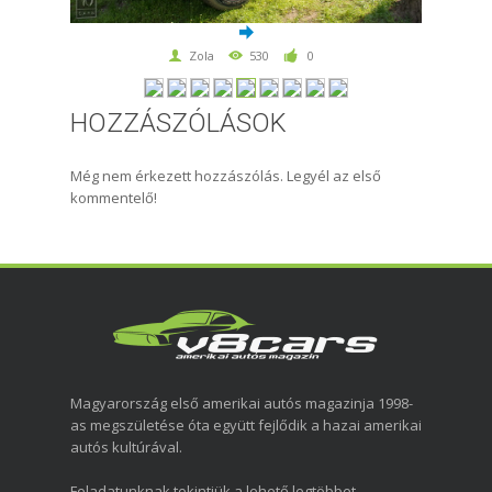
Zola
530
0
HOZZÁSZÓLÁSOK
Még nem érkezett hozzászólás. Legyél az első
kommentelő!
Magyarország első amerikai autós magazinja 1998-
as megszületése óta együtt fejlődik a hazai amerikai
autós kultúrával.
Feladatunknak tekintjük a lehető legtöbbet