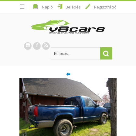
☰
Napló
Belépés
Regisztráció