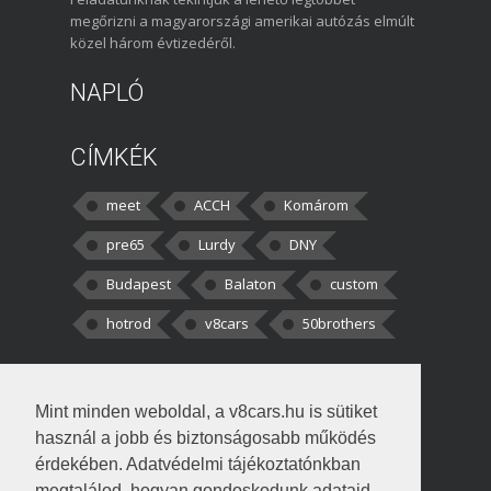
megőrizni a magyarországi amerikai autózás elmúlt
közel három évtizedéről.
NAPLÓ
CÍMKÉK
meet
ACCH
Komárom
pre65
Lurdy
DNY
Budapest
Balaton
custom
hotrod
v8cars
50brothers
HOZZÁSZÓLÁSOK
Mint minden weboldal, a v8cars.hu is sütiket
kortisz:
Elszúrtam! Én csak két
használ a jobb és biztonságosabb működés
darabbaal számoltam. Nem tudtam, hogy fél autót,
érdekében. Adatvédelmi tájékoztatónkban
megtalálod, hogyan gondoskodunk adataid