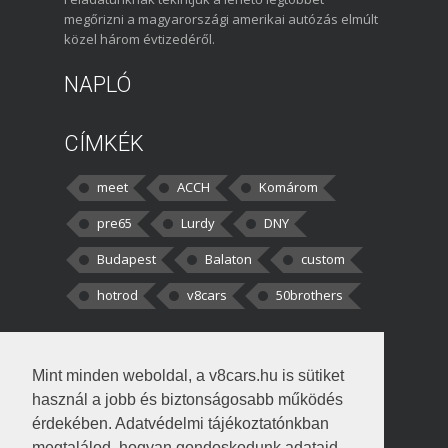
megőrizni a magyarországi amerikai autózás elmúlt
közel három évtizedéről.
NAPLÓ
CÍMKÉK
meet
ACCH
Komárom
pre65
Lurdy
DNY
Budapest
Balaton
custom
hotrod
v8cars
50brothers
HOZZÁSZÓLÁSOK
Mint minden weboldal, a v8cars.hu is sütiket
kortisz:
Elszúrtam! Én csak két
használ a jobb és biztonságosabb működés
darabbaal számoltam. Nem tudtam, hogy fél autót,
érdekében. Adatvédelmi tájékoztatónkban
megtalálod, hogyan gondoskodunk adataid