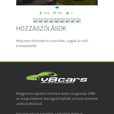
Zola
500
0
HOZZÁSZÓLÁSOK
Még nem érkezett hozzászólás. Legyél az első
kommentelő!
Magyarország első amerikai autós magazinja 1998-
as megszületése óta együtt fejlődik a hazai amerikai
autós kultúrával.
Feladatunknak tekintjük a lehető legtöbbet