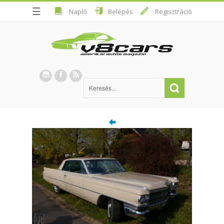
☰
Napló
Belépés
Regisztráció