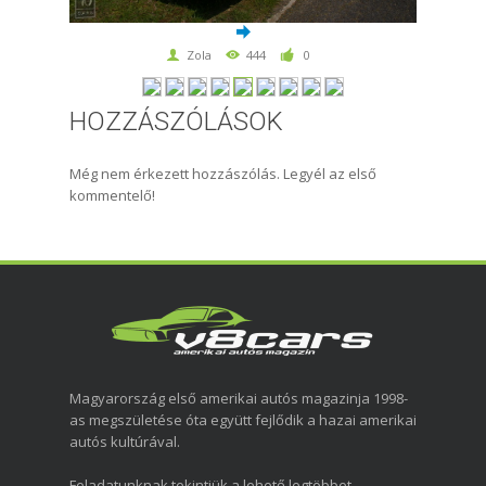
Zola
444
0
HOZZÁSZÓLÁSOK
Még nem érkezett hozzászólás. Legyél az első
kommentelő!
Magyarország első amerikai autós magazinja 1998-
as megszületése óta együtt fejlődik a hazai amerikai
autós kultúrával.
Feladatunknak tekintjük a lehető legtöbbet