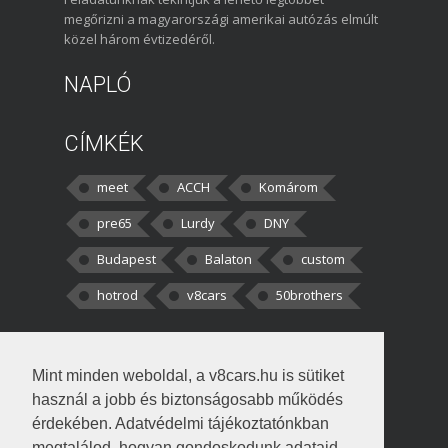
megőrizni a magyarországi amerikai autózás elmúlt
közel három évtizedéről.
NAPLÓ
CÍMKÉK
meet
ACCH
Komárom
pre65
Lurdy
DNY
Budapest
Balaton
custom
hotrod
v8cars
50brothers
HOZZÁSZÓLÁSOK
Mint minden weboldal, a v8cars.hu is sütiket
kortisz:
Elszúrtam! Én csak két
használ a jobb és biztonságosabb működés
darabbaal számoltam. Nem tudtam, hogy fél autót,
érdekében. Adatvédelmi tájékoztatónkban
megtalálod, hogyan gondoskodunk adataid