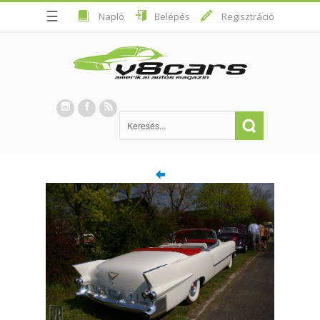
☰
Napló
Belépés
Regisztráció