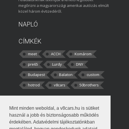
megőrizni a magyarországi amerikai autózás elmúlt
közel három évtizedéről.
NAPLÓ
CÍMKÉK
meet
ACCH
Komárom
pre65
Lurdy
DNY
Budapest
Balaton
custom
hotrod
v8cars
50brothers
HOZZÁSZÓLÁSOK
Mint minden weboldal, a v8cars.hu is sütiket
kortisz:
Elszúrtam! Én csak két
használ a jobb és biztonságosabb működés
darabbaal számoltam. Nem tudtam, hogy fél autót,
érdekében. Adatvédelmi tájékoztatónkban
megtalálod, hogyan gondoskodunk adataid