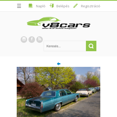
☰
Napló
Belépés
Regisztráció