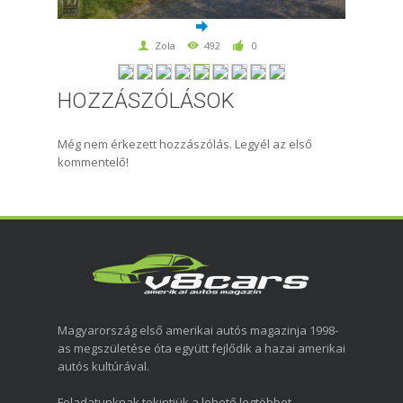
Zola
492
0
HOZZÁSZÓLÁSOK
Még nem érkezett hozzászólás. Legyél az első
kommentelő!
Magyarország első amerikai autós magazinja 1998-
as megszületése óta együtt fejlődik a hazai amerikai
autós kultúrával.
Feladatunknak tekintjük a lehető legtöbbet