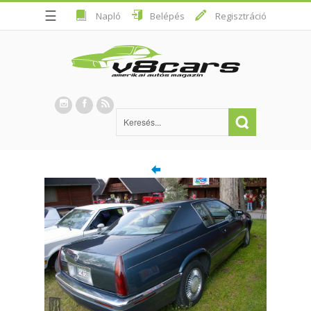
☰
Napló
Belépés
Regisztráció