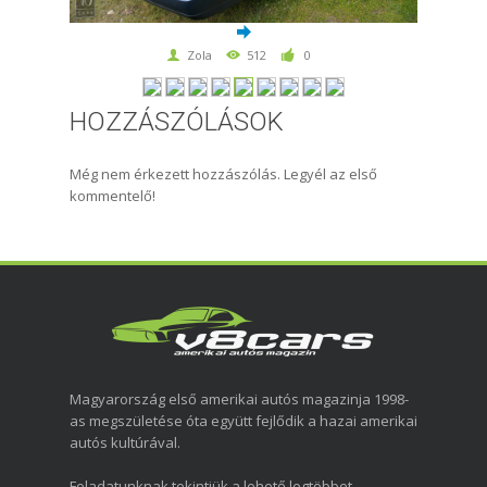
Zola
512
0
HOZZÁSZÓLÁSOK
Még nem érkezett hozzászólás. Legyél az első
kommentelő!
Magyarország első amerikai autós magazinja 1998-
as megszületése óta együtt fejlődik a hazai amerikai
autós kultúrával.
Feladatunknak tekintjük a lehető legtöbbet