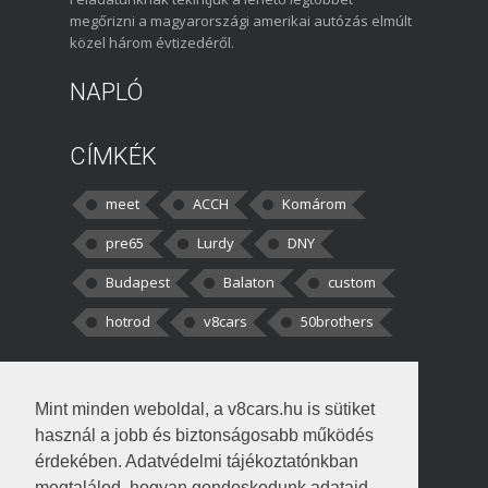
megőrizni a magyarországi amerikai autózás elmúlt
közel három évtizedéről.
NAPLÓ
CÍMKÉK
meet
ACCH
Komárom
pre65
Lurdy
DNY
Budapest
Balaton
custom
hotrod
v8cars
50brothers
HOZZÁSZÓLÁSOK
Mint minden weboldal, a v8cars.hu is sütiket
kortisz:
Elszúrtam! Én csak két
használ a jobb és biztonságosabb működés
darabbaal számoltam. Nem tudtam, hogy fél autót,
érdekében. Adatvédelmi tájékoztatónkban
megtalálod, hogyan gondoskodunk adataid