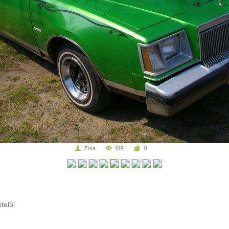
Zola
488
0
telő!