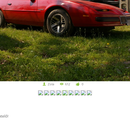
Zola
612
0
telő!