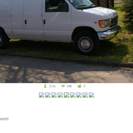
Zola
548
0
telő!