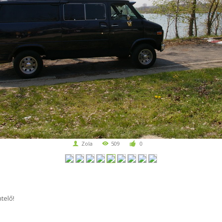
Zola
509
0
telő!