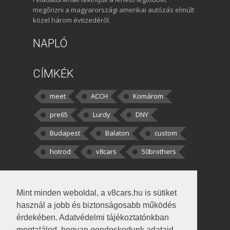
megőrizni a magyarországi amerikai autózás elmúlt
közel három évtizedéről.
NAPLÓ
CÍMKÉK
meet
ACCH
Komárom
pre65
Lurdy
DNY
Budapest
Balaton
custom
hotrod
v8cars
50brothers
HOZZÁSZÓLÁSOK
Mint minden weboldal, a v8cars.hu is sütiket
kortisz:
Elszúrtam! Én csak két
használ a jobb és biztonságosabb működés
darabbaal számoltam. Nem tudtam, hogy fél autót,
érdekében. Adatvédelmi tájékoztatónkban
megtalálod, hogyan gondoskodunk adataid