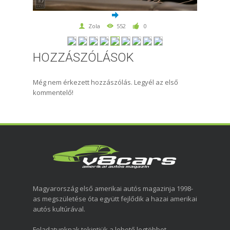
Zola
552
0
HOZZÁSZÓLÁSOK
Még nem érkezett hozzászólás. Legyél az első
kommentelő!
Magyarország első amerikai autós magazinja 1998-
as megszületése óta együtt fejlődik a hazai amerikai
autós kultúrával.
Feladatunknak tekintjük a lehető legtöbbet