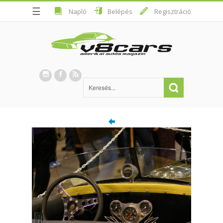
☰
Napló
Belépés
Regisztráció