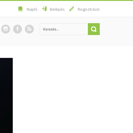
Napló
Belépés
Regisztráció