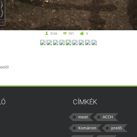
Zola
561
0
telő!
LÓ
CÍMKÉK
meet
ACCH
Komárom
pre65