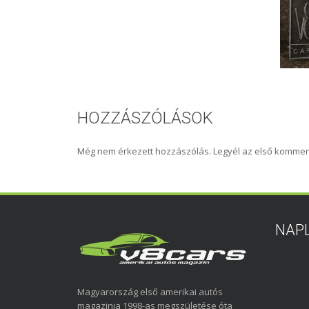
HOZZÁSZÓLÁSOK
Még nem érkezett hozzászólás. Legyél az első kommen
NAP
Magyarország első amerikai autós
magazinja 1998-as megszületése óta