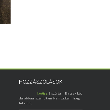
HOZZÁSZÓLÁSOK
kortisz:
Elszúrtam! Én csak két
darabbaal számoltam. Nem tudtam, hogy
fél autót,